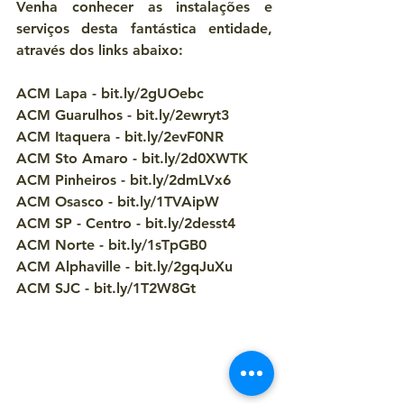
Venha conhecer as instalações e 
serviços desta fantástica entidade, 
através dos links abaixo:
ACM Lapa - bit.ly/2gUOebc
ACM Guarulhos - bit.ly/2ewryt3
ACM Itaquera - bit.ly/2evF0NR
ACM Sto Amaro - bit.ly/2d0XWTK
ACM Pinheiros - bit.ly/2dmLVx6
ACM Osasco - bit.ly/1TVAipW
ACM SP - Centro - bit.ly/2desst4
ACM Norte - bit.ly/1sTpGB0
ACM Alphaville - bit.ly/2gqJuXu
ACM SJC - bit.ly/1T2W8Gt