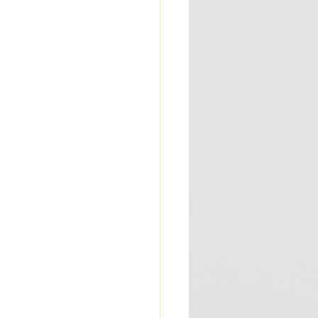
esign e 
izou na 
aracterizado 
mples e 
 vibrantes, o 
ciado por 
o o Art 
 estilo também 
influência da 
 e escultórica. 
a, 
 
o glamour e ao 