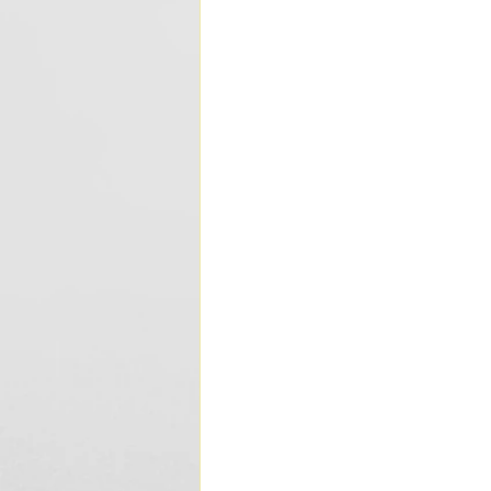
A Arte Deco foi amp
automóveis, moda e 
particularmente pop
estilo de vida mode