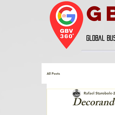
G
GLOBAL BU
All Posts
Rafael Starobole
2
Decorand