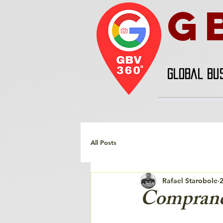
G
GLOBAL BU
All Posts
Rafael Starobole
2
Compran