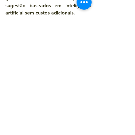
sugestão baseados em inteligência 
artificial sem custos adicionais.
Para utilizá-lo, basta obter o 
aplicativo Google TV na 
Play Store
ou 
App Store
, conforme o dispositivo 
atualizado, e 
configurar os serviços 
de streaming
 desejados. Adiante, 
basta transmitir a mídia para uma 
tela compatível.
Fonte: Tecmundo 
(https://www.tecmundo.com.br/softw
are/242557-usar-google-tv-brasil.htm)