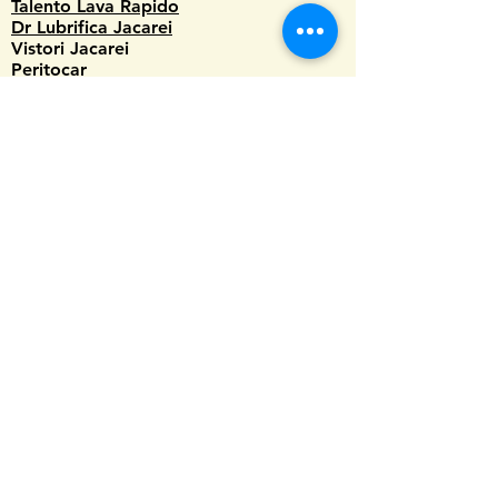
Talento Lava Rapido
Dr Lubrifica Jacarei
Vistori Jacarei
Peritocar
PMS Gas
Wind Veiculos Eletricos
SENAF
Duka Motos
Auto Vitrais Padrao
Thiago Ar Condicionado
Suplauto Taubate
AUTO BRASIL
Salomão Pneus
Dr Lubrifica
7R Radiadores
Menezes Service
Ribeiro Pneus
Byzord Vitrais
Naed Vitrais
Ribeiro Pneus II
PneuBreq
Despachante Central
Servemo Centro Automotivo