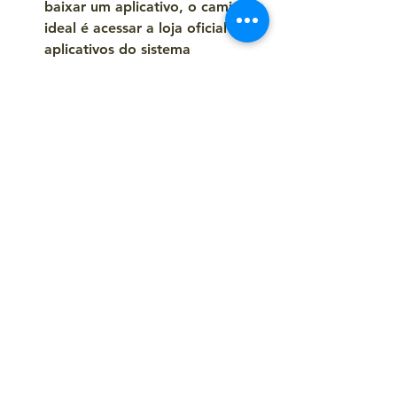
baixar um aplicativo, o caminho 
ideal é acessar a loja oficial de 
aplicativos do sistema 
operacional do dispositivo e 
fazer o download diretamente 
por lá.
Não fazer pagamentos 
eletrônicos por meio de QR 
Codes. 
É melhor usar o 
aplicativo oficial ou acessar o 
site com o domínio oficial para 
fazer login por lá.
Ativar a autenticação 
multifatorial (MFA). 
Isso ajuda a 
proteger contas confidenciais, 
como aplicativos bancários, de e-
mails e redes sociais. Com outra 
camada de autenticação, um 
cibercriminoso não conseguirá 