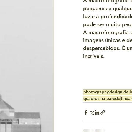
A macrofotografia 
pequenos e qualque
luz e a profundidad
pode ser muito peq
A macrofotografia p
imagens únicas e de
despercebidos. É um
incríveis.
photography
design de i
quadros na parede
finear