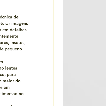
écnica de 
pturar imagens 
s em detalhes 
entemente 
ores, insetos, 
 de pequeno 
um 
o lentes 
co, para 
o maior do 
eriam 
 imersão no 