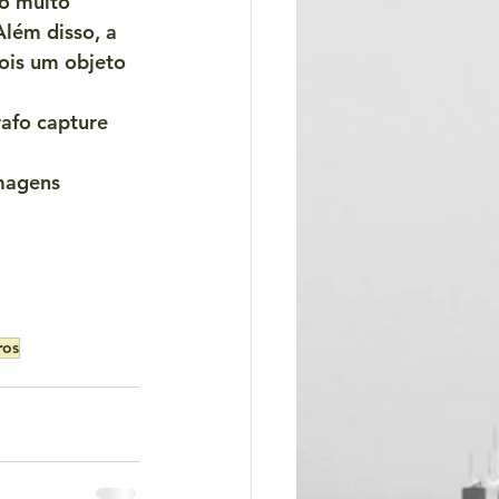
o muito 
lém disso, a 
ois um objeto 
afo capture 
 
magens 
ros