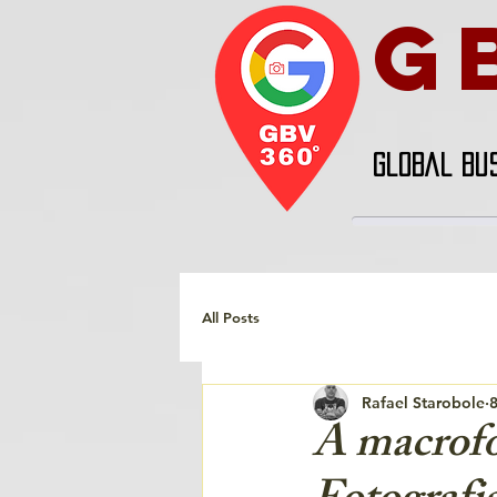
G
GLOBAL BU
All Posts
Rafael Starobole
8
A macrofo