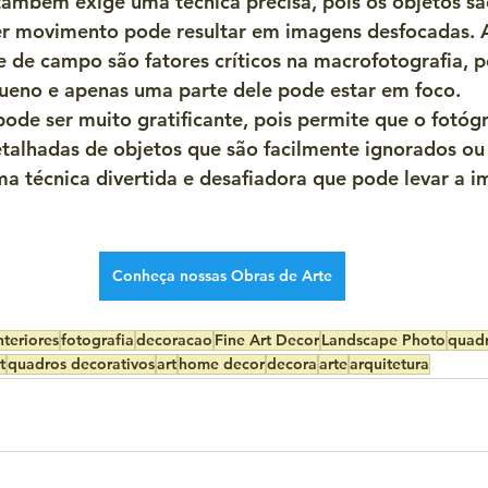
também exige uma técnica precisa, pois os objetos sã
r movimento pode resultar em imagens desfocadas. A
e de campo são fatores críticos na macrofotografia, p
ueno e apenas uma parte dele pode estar em foco.
ode ser muito gratificante, pois permite que o fotógr
talhadas de objetos que são facilmente ignorados ou
a técnica divertida e desafiadora que pode levar a i
Conheça nossas Obras de Arte
nteriores
fotografia
decoracao
Fine Art Decor
Landscape Photo
quad
t
quadros decorativos
art
home decor
decora
arte
arquitetura